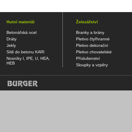
Hutní materiál
Železářství
Betonářská ocel
Branky a brány
Dráty
Pletivo čtyřhranné
Jekly
Pletivo dekorační
Sítě do betonu KARI
Pletivo chovatelské
Nosníky I, IPE, U, HEA,
Příslušenství
HEB
Sloupky a vzpěry