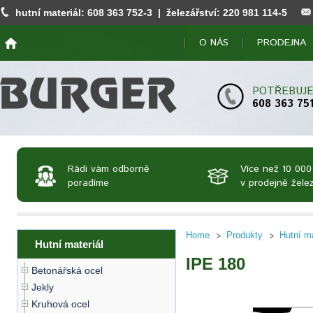
hutní materiál:
608 363 752
-3 | železářství:
220 981 114
-5
O NÁS
PRODEJNA
POTŘEBUJE
608 363 75
Rádi vám odborně
Více než 10 000
poradíme
v prodejně želez
Home
Produkty
Hutní ma
Hutní materiál
IPE 180
Betonářská ocel
Jekly
Kruhová ocel