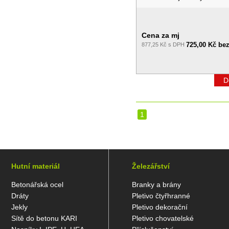
Cena za mj
725,00 Kč be
877,25 Kč s DPH
D
1
Hutní materiál
Železářství
Betonářská ocel
Branky a brány
Dráty
Pletivo čtyřhranné
Jekly
Pletivo dekorační
Sítě do betonu KARI
Pletivo chovatelské