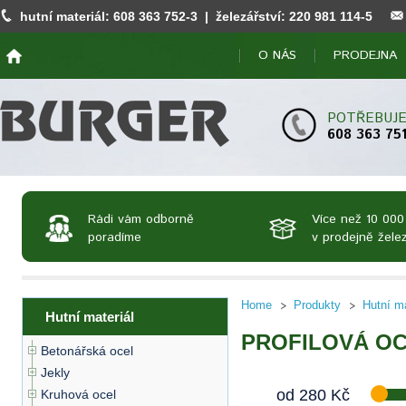
hutní materiál:
608 363 752
-3 | železářství:
220 981 114
-5
O NÁS
PRODEJNA
POTŘEBUJE
608 363 75
Rádi vám odborně
Více než 10 000
poradíme
v prodejně želez
Home
Produkty
Hutní ma
Hutní materiál
PROFILOVÁ OCE
Betonářská ocel
Jekly
od
280
Kč
Kruhová ocel