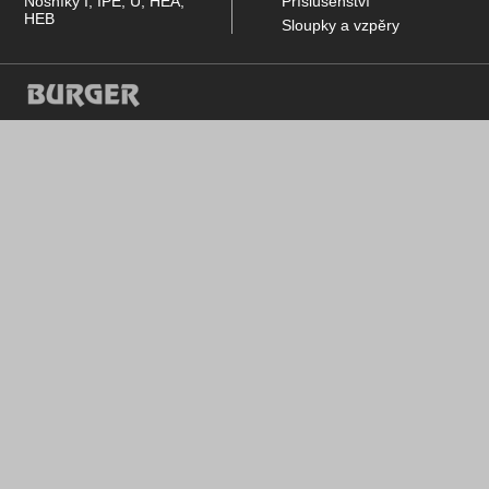
Nosníky I, IPE, U, HEA,
Příslušenství
HEB
Sloupky a vzpěry