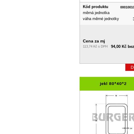
Kód produktu
0001001
měrná jednotka
váha měrné jednotky
Cena za mj
94,00 Kč be
113,74 Kč s DPH
D
jekl 80*40*2