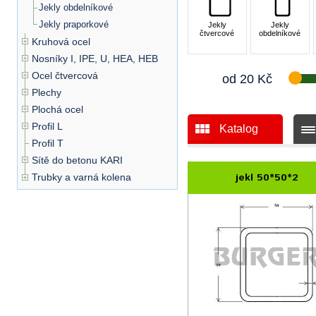
Jekly obdelníkové
Jekly praporkové
Jekly
Jekly
čtvercové
obdelníkové
Kruhová ocel
Nosníky I, IPE, U, HEA, HEB
Ocel čtvercová
od
20
Kč
Plechy
Plochá ocel
Profil L
Katalog
Profil T
Sítě do betonu KARI
jekl 50*50*2
Trubky a varná kolena