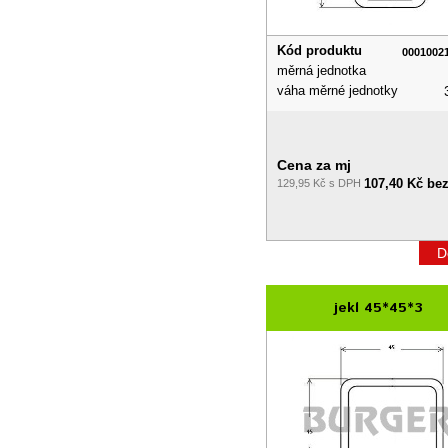
Kód produktu
0001002
měrná jednotka
váha měrné jednotky
Cena za mj
107,40 Kč be
129,95 Kč s DPH
D
jekl 45*45*3