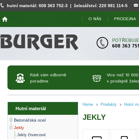
hutní materiál:
608 363 752
-3 | železářství:
220 981 114
-5
O NÁS
PRODEJNA
POTŘEBUJE
608 363 75
Rádi vám odborně
Více než 10 000
poradíme
v prodejně želez
Home
Produkty
Hutní ma
Hutní materiál
JEKLY
Betonářská ocel
Jekly
Jekly čtvercové