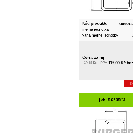
Kód produktu
0001001
měrná jednotka
váha měrné jednotky
Cena za mj
115,00 Kč be
139,15 Kč s DPH
D
jekl 50*35*3