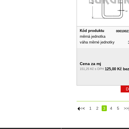
Kód produktu
0001002
měrná jednotka
váha měrné jednotky
Cena za mj
125,00 Kč be
151,25 Kč s DPH
D
|<<
<
1
2
3
4
5
>>