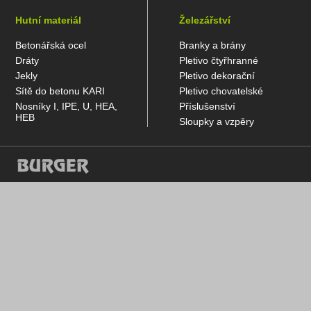
Hutní materiál
Železářství
Betonářská ocel
Branky a brány
Dráty
Pletivo čtyřhranné
Jekly
Pletivo dekorační
Sítě do betonu KARI
Pletivo chovatelské
Nosníky I, IPE, U, HEA,
Příslušenství
HEB
Sloupky a vzpěry