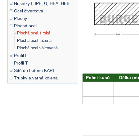
Nosníky I, IPE, U, HEA, HEB
Ocel čtvercová
Plechy
Plochá ocel
Plochá ocel široká
Plochá ocel tažená
Plochá ocel válcovaná
Profil L
Profil T
Sítě do betonu KARI
Počet kusů
Délka (m)
Trubky a varná kolena