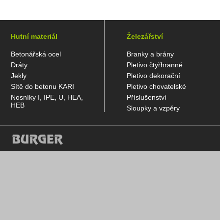
Hutní materiál
Železářství
Betonářská ocel
Branky a brány
Dráty
Pletivo čtyřhranné
Jekly
Pletivo dekorační
Sítě do betonu KARI
Pletivo chovatelské
Nosníky I, IPE, U, HEA,
Příslušenství
HEB
Sloupky a vzpěry