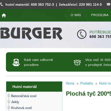
hutní materiál:
608 363 752
-3 | železářství:
220 981 114
-5
O NÁS
PRODEJNA
POTŘEBUJE
608 363 75
Rádi vám odborně
Více než 10 000
poradíme
v prodejně želez
Home
Produkty
Hutní ma
Hutní materiál
Plochá tyč 200*
Betonářská ocel
Jekly
Kruhová ocel