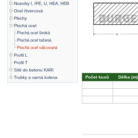
Nosníky I, IPE, U, HEA, HEB
Ocel čtvercová
Plechy
Plochá ocel
Plochá ocel široká
Plochá ocel tažená
Plochá ocel válcovaná
Profil L
Profil T
Sítě do betonu KARI
Počet kusů
Délka (m)
Trubky a varná kolena