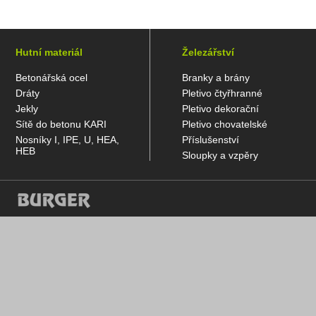
Hutní materiál
Železářství
Betonářská ocel
Branky a brány
Dráty
Pletivo čtyřhranné
Jekly
Pletivo dekorační
Sítě do betonu KARI
Pletivo chovatelské
Nosníky I, IPE, U, HEA,
Příslušenství
HEB
Sloupky a vzpěry