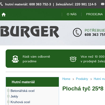
hutní materiál:
608 363 752
-3 | železářství:
220 981 114
-5
O NÁS
PRODEJNA
POTŘEBUJE
608 363 75
Rádi vám odborně
Více než 10 000
poradíme
v prodejně želez
Home
Produkty
Hutní ma
Hutní materiál
Plochá tyč 25*8
Betonářská ocel
Jekly
Kruhová ocel