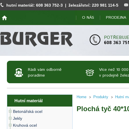
hutní materiál:
608 363 752
-3 | železářství:
220 981 114
-5
O NÁS
PRODEJNA
POTŘEBUJE
608 363 75
Rádi vám odborně
Více než 10 000
poradíme
v prodejně želez
Home
Produkty
Hutní ma
Hutní materiál
Plochá tyč 40*1
Betonářská ocel
Jekly
Kruhová ocel