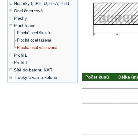
Nosníky I, IPE, U, HEA, HEB
Ocel čtvercová
Plechy
Plochá ocel
Plochá ocel široká
Plochá ocel tažená
Plochá ocel válcovaná
Profil L
Profil T
Sítě do betonu KARI
Počet kusů
Délka (m)
Trubky a varná kolena