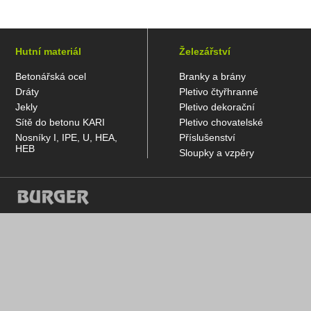
Hutní materiál
Železářství
Betonářská ocel
Branky a brány
Dráty
Pletivo čtyřhranné
Jekly
Pletivo dekorační
Sítě do betonu KARI
Pletivo chovatelské
Nosníky I, IPE, U, HEA,
Příslušenství
HEB
Sloupky a vzpěry