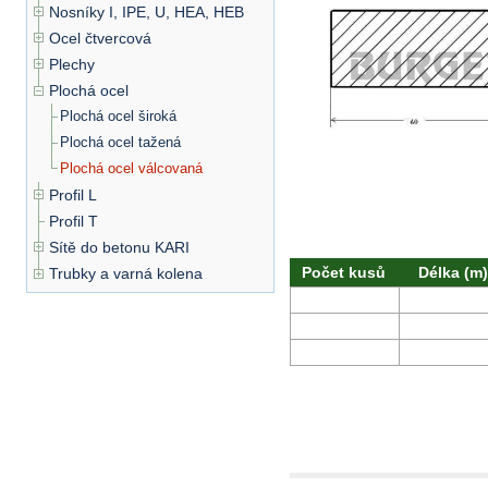
Nosníky I, IPE, U, HEA, HEB
Ocel čtvercová
Plechy
Plochá ocel
Plochá ocel široká
Plochá ocel tažená
Plochá ocel válcovaná
Profil L
Profil T
Sítě do betonu KARI
Počet kusů
Délka (m)
Trubky a varná kolena