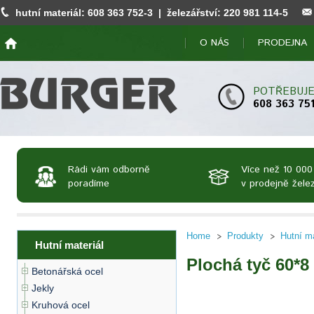
hutní materiál:
608 363 752
-3 | železářství:
220 981 114
-5
O NÁS
PRODEJNA
POTŘEBUJE
608 363 75
Rádi vám odborně
Více než 10 000
poradíme
v prodejně želez
Home
Produkty
Hutní ma
Hutní materiál
Plochá tyč 60*8
Betonářská ocel
Jekly
Kruhová ocel