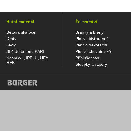
Hutní materiál
Železářství
Betonářská ocel
Branky a brány
Dráty
Pletivo čtyřhranné
Jekly
Pletivo dekorační
Sítě do betonu KARI
Pletivo chovatelské
Nosníky I, IPE, U, HEA,
Příslušenství
HEB
Sloupky a vzpěry