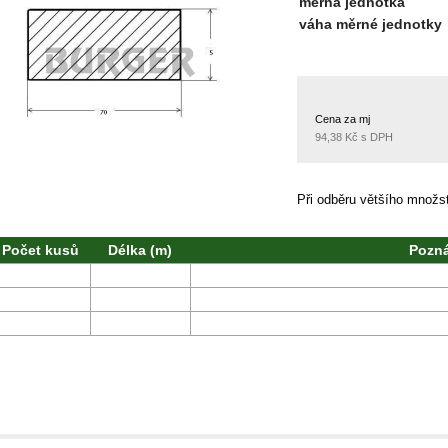
měrná jednotka
váha měrné jednotky
Cena za mj
94,38 Kč s DPH
Při odběru většího množ
Počet kusů
Délka (m)
Pozn