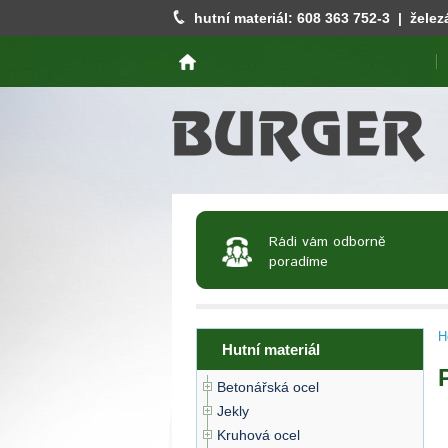
hutní materiál:
608 363 752
-3 | želez
Rádi vám odborně
poradíme
H
Hutní materiál
Betonářská ocel
Jekly
Kruhová ocel