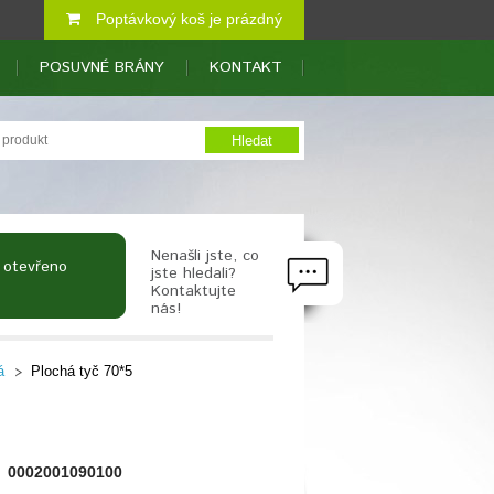
Poptávkový koš je prázdný
POSUVNÉ BRÁNY
KONTAKT
Nenašli jste, co
 otevřeno
jste hledali?
Kontaktujte
nás!
á
Plochá tyč 70*5
0002001090100