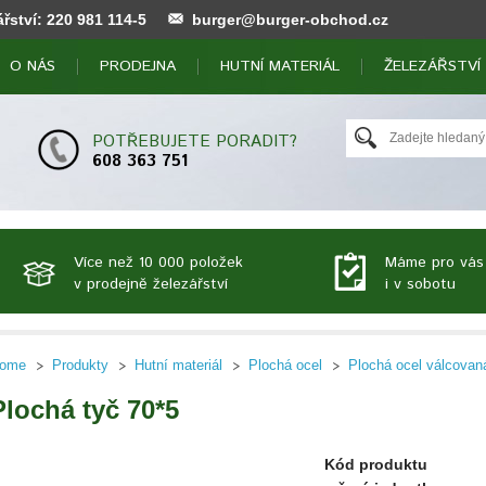
ářství:
220 981 114
-5
burger@burger-obchod.cz
O NÁS
PRODEJNA
HUTNÍ MATERIÁL
ŽELEZÁŘSTVÍ
POTŘEBUJETE PORADIT?
608 363 751
Více než 10 000 položek
Máme pro vás
v prodejně železářství
i v sobotu
ome
Produkty
Hutní materiál
Plochá ocel
Plochá ocel válcovan
Plochá tyč 70*5
Kód produktu