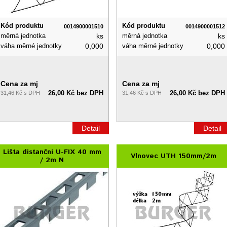
Kód produktu
Kód produktu
0014900001510
0014900001512
měrná jednotka
ks
měrná jednotka
ks
váha měrné jednotky
0,000
váha měrné jednotky
0,000
Cena za mj
Cena za mj
26,00 Kč bez DPH
26,00 Kč bez DPH
31,46 Kč s DPH
31,46 Kč s DPH
Detail
Detail
Lišta distanční U-FIX 40 mm
Vlnovec UTH 150mm/2m
/ 2m N