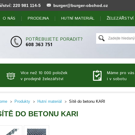
ářství:
220 981 114
-5
burger@burger-obchod.cz
O NÁS
PRODEJNA
HUTNÍ MATERIÁL
ŽELEZÁŘSTVÍ
POTŘEBUJETE PORADIT?
608 363 751
Více než 10 000 položek
Máme pro vás
v prodejně železářství
i v sobotu
ome
Produkty
Hutní materiál
Sítě do betonu KARI
SÍTĚ DO BETONU KARI