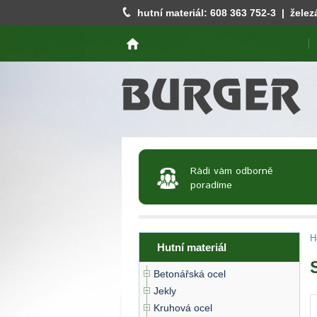
hutní materiál:
608 363 752
-3 | želez
Rádi vám odborně
poradíme
H
Hutní materiál
Betonářská ocel
Jekly
Kruhová ocel