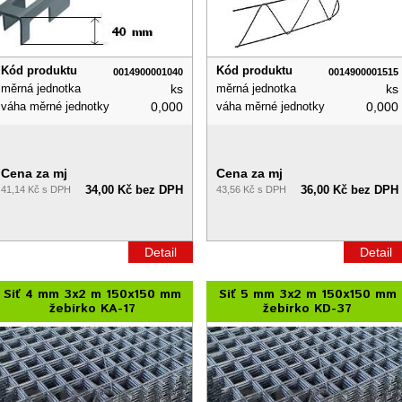
Kód produktu
Kód produktu
0014900001040
0014900001515
měrná jednotka
ks
měrná jednotka
ks
váha měrné jednotky
0,000
váha měrné jednotky
0,000
Cena za mj
Cena za mj
34,00 Kč bez DPH
36,00 Kč bez DPH
41,14 Kč s DPH
43,56 Kč s DPH
Detail
Detail
Síť 4 mm 3x2 m 150x150 mm
Síť 5 mm 3x2 m 150x150 mm
žebírko KA-17
žebírko KD-37