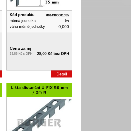
Kód produktu
0014900001035
měrná jednotka
ks
váha měrné jednotky
0,000
Cena za mj
28,00 Kč bez DPH
33,88 Kč s DPH
Detail
Lišta distanční U-FIX 50 mm
/ 2m N