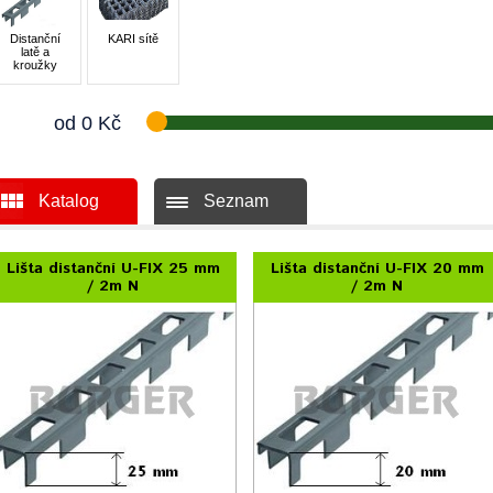
Distanční
KARI sítě
latě a
kroužky
od
0
Kč
Katalog
Seznam
Lišta distanční U-FIX 25 mm
Lišta distanční U-FIX 20 mm
/ 2m N
/ 2m N