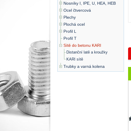
Nosníky I, IPE, U, HEA, HEB
Ocel čtvercová
Plechy
Plochá ocel
Profil L
Profil T
Sítě do betonu KARI
Distanční latě a kroužky
KARI sítě
Trubky a varná kolena