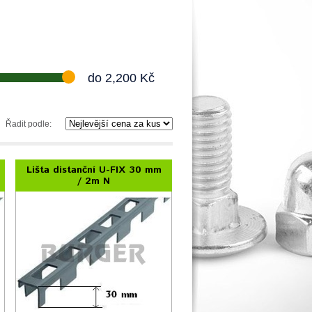
do
2,200
Kč
Řadit podle:
Lišta distanční U-FIX 30 mm
/ 2m N