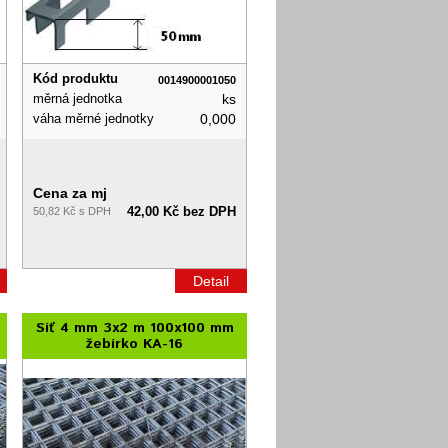
Kód produktu
0014900001050
měrná jednotka
ks
váha měrné jednotky
0,000
Cena za mj
42,00 Kč bez DPH
50,82 Kč s DPH
Detail
Síť 4 mm 3x2 m 100x100 mm
žebírko KA-16