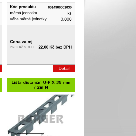
Kód produktu
0014900001030
měrná jednotka
ks
váha měrné jednotky
0,000
Cena za mj
22,00 Kč bez DPH
26,62 Kč s DPH
Detail
Lišta distanční U-FIX 35 mm
/ 2m N