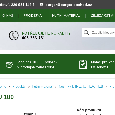
ářství:
220 981 114
-5
burger@burger-obchod.cz
O NÁS
PRODEJNA
HUTNÍ MATERIÁL
ŽELEZÁŘSTVÍ
POTŘEBUJETE PORADIT?
608 363 751
Více než 10 000 položek
Máme pro vás
v prodejně železářství
i v sobotu
ome
Produkty
Hutní materiál
Nosníky I, IPE, U, HEA, HEB
Pro
U 100
Kód produktu