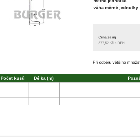
měrná jednotka
váha měrné jednotky
Cena za mj
377,52 Kč s DPH
Při odběru většího množ
Počet kusů
Délka (m)
Pozn