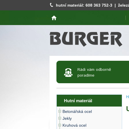
hutní materiál:
608 363 752
-3 | želez
Rádi vám odborně
poradíme
H
Hutní materiál
Betonářská ocel
Jekly
Kruhová ocel